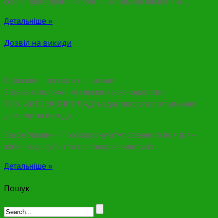
сфері проведення екологічних вимірів шкідливих …
Детальніше »
Дозвіл на викиди
Отримання дозволу на викиди
Загальні положення і вимоги законодавства
ТОВ “АВТОЕКОПРИЛАД” надає послуги з отримання
дозволу на викиди
Закон України «Про охорону атмосферного повітря»
зобов’язує суб’єктів господарювання усіх …
Детальніше »
Пошук